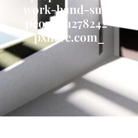
work-hand-suit-
people-1278242-
pxhere.com_