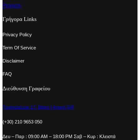
Projects
Γρήγορα Links
Privacy Policy
Term Of Service
Disclaimer
FAQ
Διεύθυνση Γραφείου
Τριπτολέμου 17, Βάρη | Αττική GR
(+30) 210 9653 050
Δευ – Παρ : 09:00 AM – 18:00 PM Σαβ – Κυρ : Κλειστά