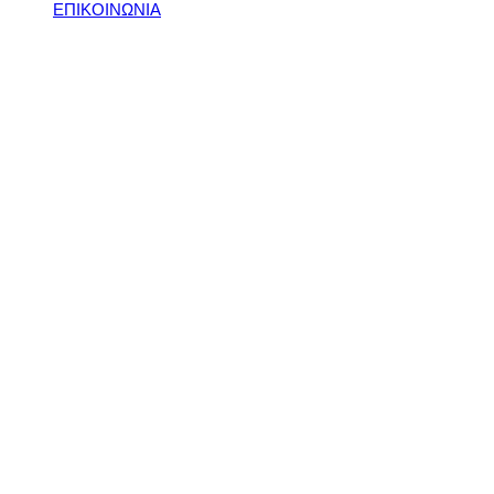
ΕΠΙΚΟΙΝΩΝΙΑ
architecture-house-
home-pool-ceiling-italy-
599832-pxhere.com_