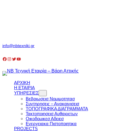
Μετάβαση
στο
περιεχόμενο
Τριπτολέμου 17, Βάρη | Αττική GR
(+30) 210 9653 050
info@nbtexniki.gr
Facebook
Instagram
Twitter
YouTube
AΡΧΙΚΗ
Η ΕΤΑΙΡΙΑ
ΥΠΗΡΕΣΙΕΣ
Βεβαιωσεισ Νομιμοτητασ
Συντηρησεις – Ανακαινισεισ
ΤΟΠΟΓΡΑΦΙΚΑ ΔΙΑΓΡΑΜΜΑΤΑ
Τακτοποιησεισ Αυθαιρετων
Οικοδομικεσ Αδειεσ
Ενεργειακα Πιστοποιητικα
PROJECTS