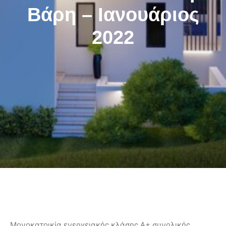
Βάρη – Ιανουάριος
2022
Μονοκατοικία ενεργειακής κλάσης Α+ συνολικής