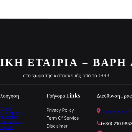
ΙΚΉ ΕΤΑΙΡΊΑ – ΒΆΡΗ
στο χώρο της κατασκευής από το 1993
λοήγηση
Γρήγορα Links
Διεύθυνση Γραφ
ρχική
Privacy Policy
Τριπτολέμου 17
οιοι είμαστε
πηρεσίες
Term Of Service
πικοινωνία
(+30) 210 965
Disclaimer
rojects