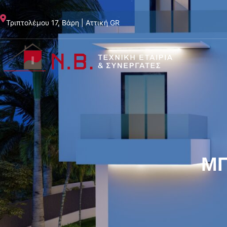
Μετάβαση
στο
Τριπτολέμου 17, Βάρη | Αττική GR
περιεχόμενο
ΜΠ