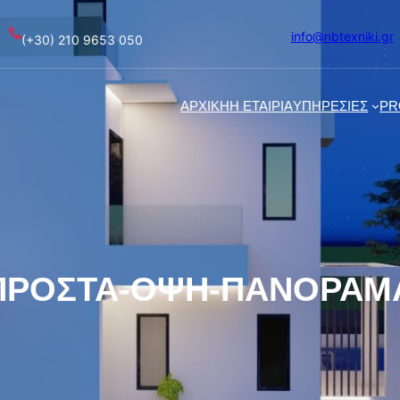
info@nbtexniki.gr
(+30) 210 9653 050
AΡΧΙΚΗ
Η ΕΤΑΙΡΙΑ
ΥΠΗΡΕΣΙΕΣ
PR
ΡΟΣΤΑ-ΟΨΗ-ΠΑΝΟΡΑΜ