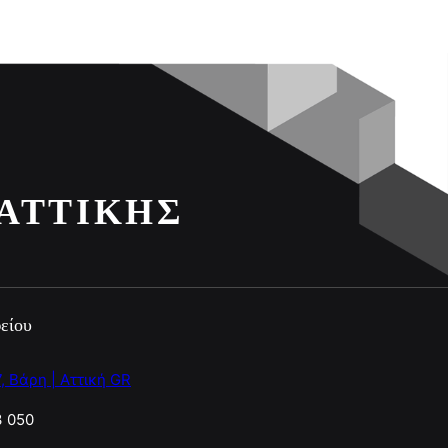
 ΑΤΤΙΚΉΣ
είου
, Βάρη | Αττική GR
3 050