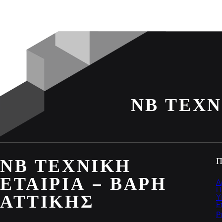
ΝΒ ΤΕΧΝ
ΝΒ ΤΕΧΝΙΚΉ
Π
ΕΤΑΙΡΊΑ – ΒΆΡΗ
Α
Π
ΑΤΤΙΚΉΣ
Υ
Ε
P